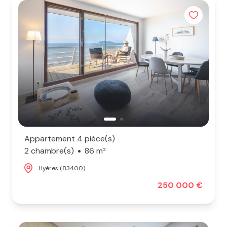
Notre
9
équipe
Voir
Nos
tous
actualités
les
biens
Contact
Appartement 4 pièce(s)
2 chambre(s)
86 m²
Hyères (83400)
250 000 €