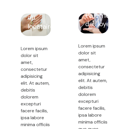
Faire le
Notre
9
choix
équipe
Paiement
du
Voir
des loyers
Nos
locataire
tous
actualités
les
biens
Lorem ipsum
Contact
Lorem ipsum
dolor sit
dolor sit
amet,
amet,
consectetur
consectetur
adipisicing
adipisicing
elit. At autem,
elit. At autem,
debitis
debitis
dolorem
dolorem
excepturi
excepturi
facere facilis,
facere facilis,
ipsa labore
ipsa labore
minima officiis
minima officiis
quo quos