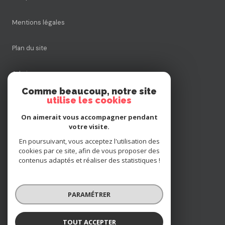
Mentions légales
Plan du site
Admin
Comme beaucoup, notre site
utilise les cookies
Nos honoraires
On aimerait vous accompagner pendant
Politique RGPD
votre visite.
En poursuivant, vous acceptez l'utilisation des
cookies par ce site, afin de vous proposer des
Cookies
contenus adaptés et réaliser des statistiques !
© 2026 | Tous droits réservés
PARAMÉTRER
Réalisé par
TOUT ACCEPTER