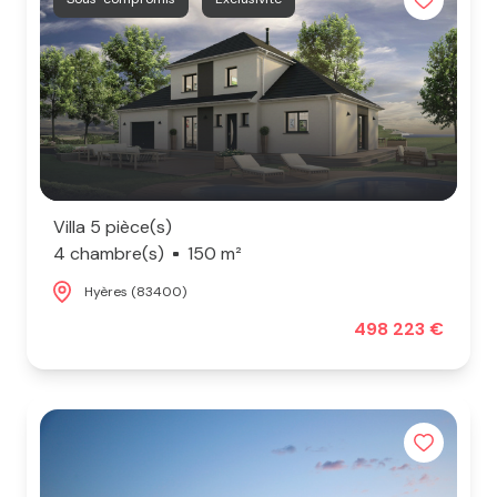
Notre
9
équipe
Voir
Nos
tous
actualités
les
biens
Contact
Villa 5 pièce(s)
4 chambre(s)
150 m²
Hyères (83400)
498 223 €