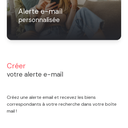
Notre
9
Alerte e-mail
équipe
Voir
personnalisée
Nos
tous
actualités
les
biens
Contact
Créer
votre alerte e-mail
Créez une alerte email et recevez les biens
correspondants à votre recherche dans votre boîte
mail !