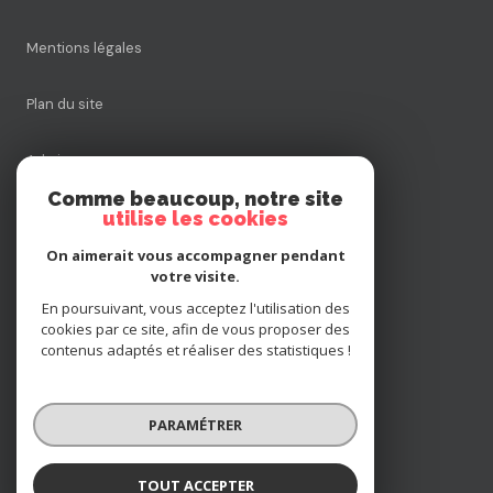
Mentions légales
Plan du site
Admin
Comme beaucoup, notre site
utilise les cookies
Nos honoraires
On aimerait vous accompagner pendant
Politique RGPD
votre visite.
En poursuivant, vous acceptez l'utilisation des
cookies par ce site, afin de vous proposer des
Cookies
contenus adaptés et réaliser des statistiques !
© 2026 | Tous droits réservés
PARAMÉTRER
Réalisé par
TOUT ACCEPTER