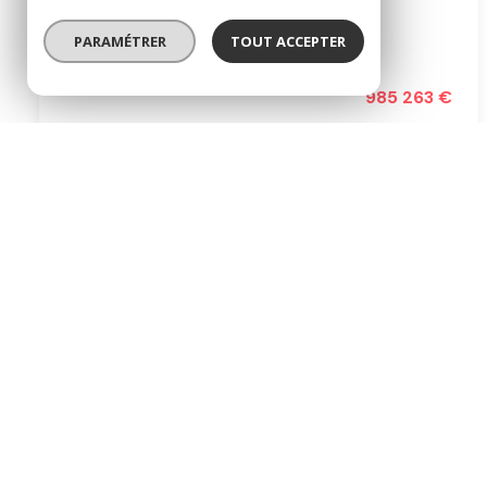
5 chambre(s)
225 m²
PARAMÉTRER
TOUT ACCEPTER
Hyères (83400)
985 263 €