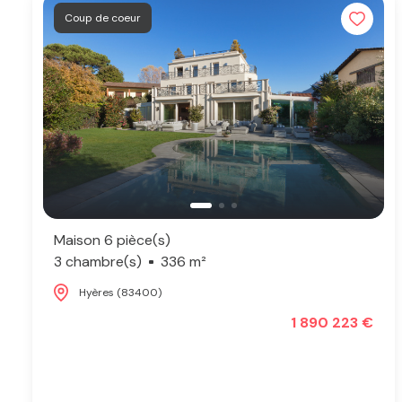
Coup de coeur
Maison 6 pièce(s)
3 chambre(s)
336 m²
Hyères (83400)
1 890 223 €