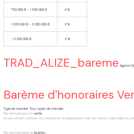
750 000 € - 1 500 000 €
4 %
1 500 000 € - 5 000 000 €
3 %
>
5 000 000 €
2 %
TRAD_ALIZE_bareme
Agence Ge
Barème d'honoraires Ve
Type de mandat:
Tous types de mandat
Par exemple pour la
vente
:
En cas d'inter-cabinet, nos honoraires ne dépasseront pas les valeurs exprimées au p
Par exemple pour la
location
: