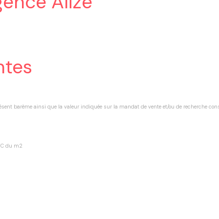
ence Alizé
ntes
résent barème ainsi que la valeur indiquée sur la mandat de vente et/ou de recherche con
€TTC du m2