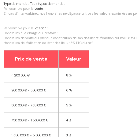
Type de mandat:
Tous types de mandat
Par exemple pour la
vente
:
En cas d'inter-cabinet, nos honoraires ne dépasseront pas les valeurs exprimées au p
Par exemple pour la
location
:
Honoraires à la charge du locataire :
Honoraires de visite du preneur, constitution de son dossier et rédaction du bail : 8 
Honoraires de réalisation de l'état des lieux : 3€ TTC du m2
Prix de vente
Valeur
<
200 000 €
8 %
200 000 € - 500 000 €
6 %
500 000 € - 750 000 €
5 %
750 000 € - 1 500 000 €
4 %
1 500 000 € - 5 000 000 €
3 %