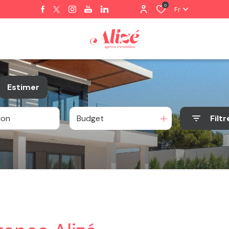
0
Fr
Estimer
Budget
Filtr
e
nnier
o pro