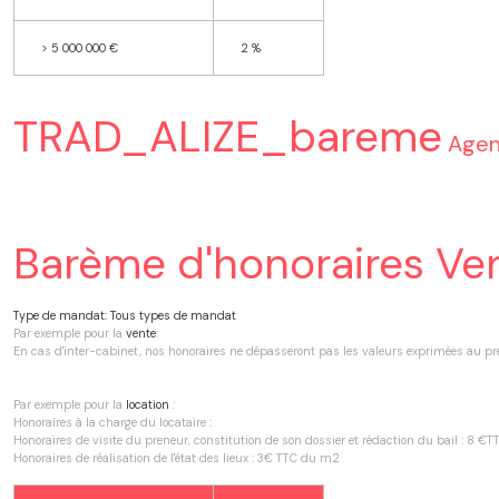
>
5 000 000 €
2 %
TRAD_ALIZE_bareme
Agen
Barème d'honoraires Ve
Type de mandat:
Tous types de mandat
Par exemple pour la
vente
:
En cas d'inter-cabinet, nos honoraires ne dépasseront pas les valeurs exprimées au p
Par exemple pour la
location
:
Honoraires à la charge du locataire :
Honoraires de visite du preneur, constitution de son dossier et rédaction du bail : 8 
Honoraires de réalisation de l'état des lieux : 3€ TTC du m2