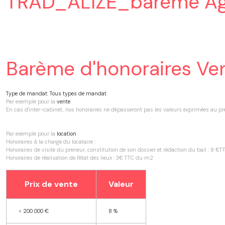
TRAD_ALIZE_bareme
Ag
Notre
9
équipe
Voir
Nos
tous
actualités
les
Barème d'honoraires Ve
biens
Contact
Type de mandat:
Tous types de mandat
Par exemple pour la
vente
:
En cas d'inter-cabinet, nos honoraires ne dépasseront pas les valeurs exprimées au p
Par exemple pour la
location
:
Honoraires à la charge du locataire :
Honoraires de visite du preneur, constitution de son dossier et rédaction du bail : 8 
Honoraires de réalisation de l'état des lieux : 3€ TTC du m2
Prix de vente
Valeur
<
200 000 €
8 %