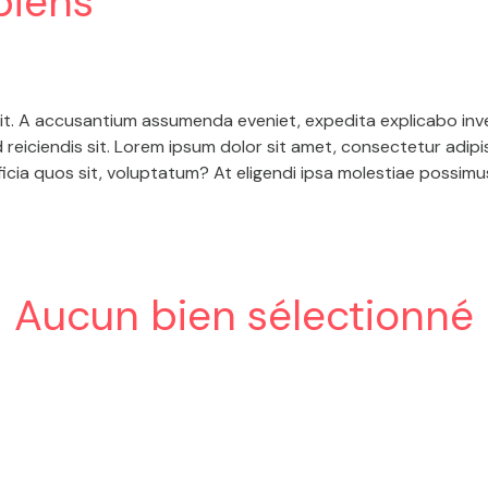
biens
s
lit. A accusantium assumenda eveniet, expedita explicabo inve
reiciendis sit. Lorem ipsum dolor sit amet, consectetur adipi
cia quos sit, voluptatum? At eligendi ipsa molestiae possimus
Aucun bien sélectionné