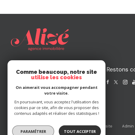
Restons c
Agence Alizé
Comme beaucoup, notre site
utilise les cookies
04 94 35 43 54
On aimerait vous accompagner pendant
contact@la-boite-immo.com
votre visite.
57 Chemin de la Maunière
En poursuivant, vous acceptez l'utilisation des
83400 Hyères
cookies par ce site, afin de vous proposer des
contenus adaptés et réaliser des statistiques !
Nos partenaires
Mentions légales
Plan du site
Admin
PARAMÉTRER
TOUT ACCEPTER