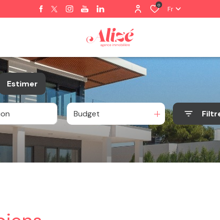
0
Fr
Estimer
Budget
Filtr
e
nnier
o pro