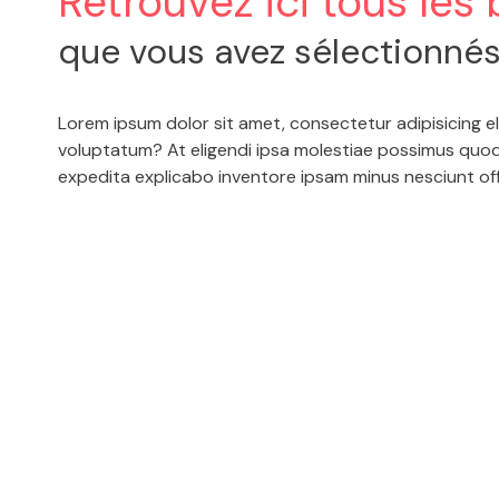
Retrouvez ici tous les 
Notre
9
que vous avez sélectionné
équipe
Voir
Nos
tous
Lorem ipsum dolor sit amet, consectetur adipisicing e
actualités
les
voluptatum? At eligendi ipsa molestiae possimus quod 
biens
expedita explicabo inventore ipsam minus nesciunt offi
Contact