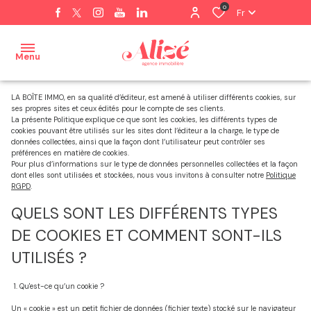
0
Fr
Menu
LA BOÎTE IMMO, en sa qualité d’éditeur, est amené à utiliser différents cookies, sur
ses propres sites et ceux édités pour le compte de ses clients.
Accueil
La présente Politique explique ce que sont les cookies, les différents types de
cookies pouvant être utilisés sur les sites dont l’éditeur a la charge, le type de
Ventes
données collectées, ainsi que la façon dont l’utilisateur peut contrôler ses
Appartements
Paris
Lyon
Lyon
préférences en matière de cookies.
Pour plus d’informations sur le type de données personnelles collectées et la façon
Gestion
3
dont elles sont utilisées et stockées, nous vous invitons à consulter notre
Politique
Lyon
Villas et
Marseille
RGPD
.
locative
maisons
Lyon
QUELS SONT LES DIFFÉRENTS TYPES
Marseille
Voir
Estimation
6
DE COOKIES ET COMMENT SONT-ILS
tous
Voir
Voir
Alerte
Lyon
les
tous
UTILISÉS ?
tous
e-
8
biens
les
les
1. Qu'est-ce qu’un cookie ?
mail
biens
biens
Lyon
Un « cookie » est un petit fichier de données (fichier texte) stocké sur le navigateur