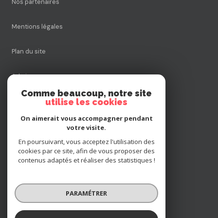
Nos partenaires
Mentions légales
Plan du site
Admin
Comme beaucoup, notre site
utilise les cookies
Nos honoraires
On aimerait vous accompagner pendant
Politique RGPD
votre visite.
En poursuivant, vous acceptez l'utilisation des
cookies par ce site, afin de vous proposer des
Cookies
contenus adaptés et réaliser des statistiques !
© 2026 | Tous droits réservés
PARAMÉTRER
Réalisé par