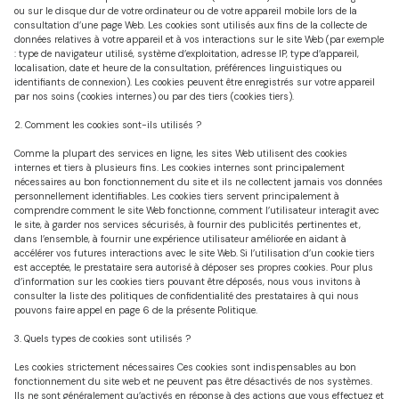
ou sur le disque dur de votre ordinateur ou de votre appareil mobile lors de la
Notre
9
consultation d’une page Web. Les cookies sont utilisés aux fins de la collecte de
équipe
données relatives à votre appareil et à vos interactions sur le site Web (par exemple
Voir
: type de navigateur utilisé, système d’exploitation, adresse IP, type d’appareil,
localisation, date et heure de la consultation, préférences linguistiques ou
Nos
tous
identifiants de connexion). Les cookies peuvent être enregistrés sur votre appareil
par nos soins (cookies internes) ou par des tiers (cookies tiers).
actualités
les
2. Comment les cookies sont-ils utilisés ?
biens
Contact
Comme la plupart des services en ligne, les sites Web utilisent des cookies
internes et tiers à plusieurs fins. Les cookies internes sont principalement
nécessaires au bon fonctionnement du site et ils ne collectent jamais vos données
personnellement identifiables. Les cookies tiers servent principalement à
comprendre comment le site Web fonctionne, comment l’utilisateur interagit avec
le site, à garder nos services sécurisés, à fournir des publicités pertinentes et,
dans l’ensemble, à fournir une expérience utilisateur améliorée en aidant à
accélérer vos futures interactions avec le site Web. Si l’utilisation d’un cookie tiers
est acceptée, le prestataire sera autorisé à déposer ses propres cookies. Pour plus
d’information sur les cookies tiers pouvant être déposés, nous vous invitons à
consulter la liste des politiques de confidentialité des prestataires à qui nous
pouvons faire appel en page 6 de la présente Politique.
3. Quels types de cookies sont utilisés ?
Les cookies strictement nécessaires
Ces cookies sont indispensables au bon
fonctionnement du site web et ne peuvent pas être désactivés de nos systèmes.
Ils ne sont généralement qu’activés en réponse à des actions que vous effectuez et