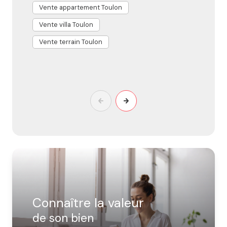
Vente appartement Toulon
V
suscipit laboriosam, nisi ut aliquid ex ea commodi
consequatur? Quis autem vel eum iure reprehenderit
Vente villa Toulon
V
qui in ea voluptate velit esse quam nihil molestiae
Vente terrain Toulon
V
consequatur, vel illum qui dolorem eum fugiat quo
voluptas nulla pariatur?
V
Connaître la valeur
de son bien