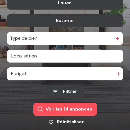
Louer
De l'ancien
Notre
9
équipe
De l'immo pro
Voir
Estimer
à l'année
Nos
tous
En saisonnier
actualités
les
Type de bien
De l'immo pro
biens
Contact
Budget
Filtrer
Voir les
14
annonces
Réinitialiser